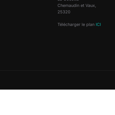
Chemaudin et Vaux,
25320
Télécharger le plan
ICI
grandpashabet güncel giriş
grandpashabet
grandpashabet 