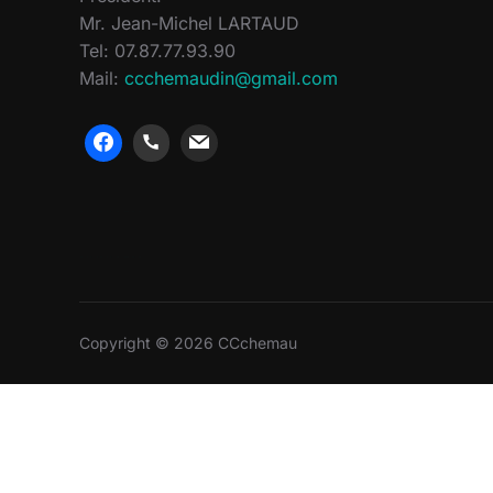
Mr. Jean-Michel LARTAUD
Tel: 07.87.77.93.90
Mail:
ccchemaudin@gmail.com
heng36
heng36
Copyright © 2026 CCchemau
shabet
grandpashabet
grandpashabet giriş
grandpashabet