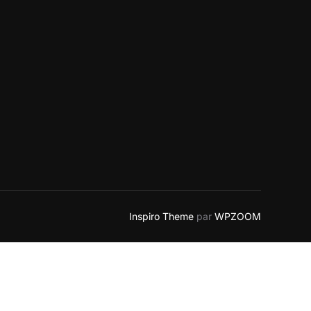
Inspiro Theme
par
WPZOOM
 güncel
grandpashabet
grandpashabet giriş
grandpashabet 