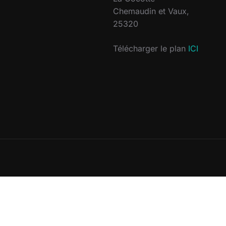
Chemaudin et Vaux,
25320
Télécharger le plan
ICI
majbet giriş
perabet
perabet giriş
coinbar
coinbar giriş
klas