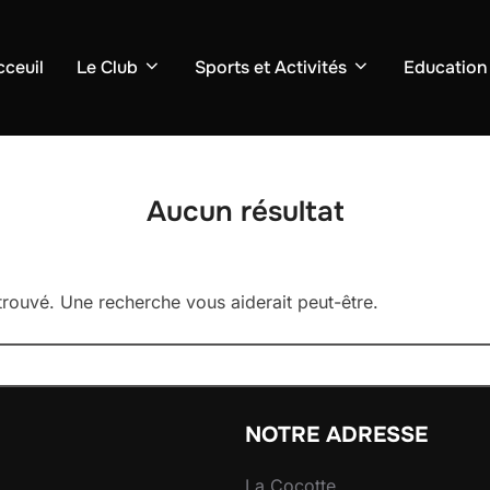
cceuil
Le Club
Sports et Activités
Education
Aucun résultat
 trouvé. Une recherche vous aiderait peut-être.
NOTRE ADRESSE
La Cocotte