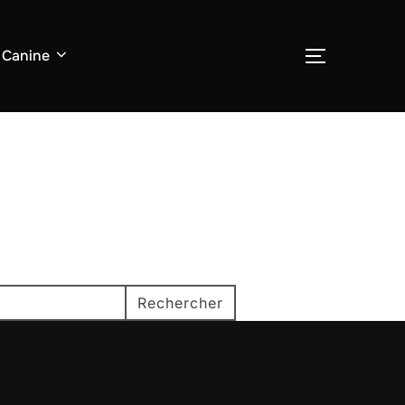
 Canine
Permuter la
Rechercher