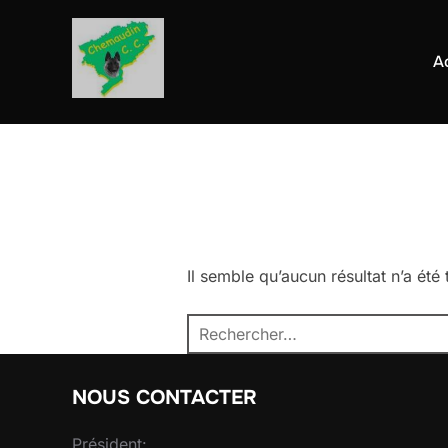
Aller
au
A
contenu
Il semble qu’aucun résultat n’a été
Recherche
pour :
NOUS CONTACTER
Président: