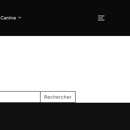
 Canine
Permuter la
Rechercher