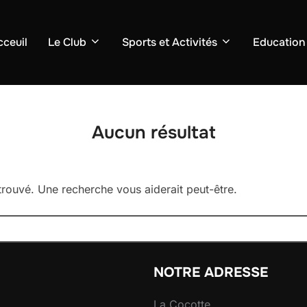
cceuil
Le Club
Sports et Activités
Education
Aucun résultat
 trouvé. Une recherche vous aiderait peut-être.
NOTRE ADRESSE
La Cocotte