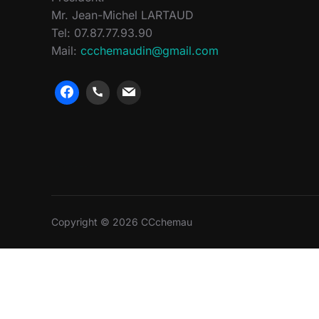
Mr. Jean-Michel LARTAUD
Tel: 07.87.77.93.90
Mail:
ccchemaudin@gmail.com
heng36
heng36
Copyright © 2026 CCchemau
et güncel giriş
holiganbet
holiganbet giriş
casibom giriş
ca