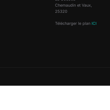
Chemaudin et Vaux,
25320
Télécharger le plan
ICI
grandpashabet güncel giriş
grandpashabet
grandpashabet 