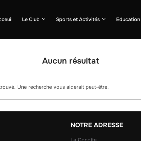
cceuil
Le Club
Sports et Activités
Education
Aucun résultat
 trouvé. Une recherche vous aiderait peut-être.
NOTRE ADRESSE
La Cocotte