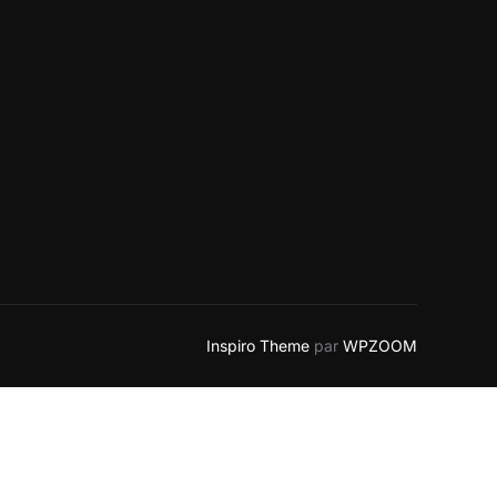
Inspiro Theme
par
WPZOOM
 güncel
grandpashabet
grandpashabet giriş
grandpashabet g