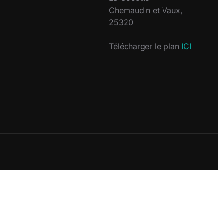
Chemaudin et Vaux,
25320
Télécharger le plan
ICI
grandpashabet güncel giriş
grandpashabet
grandpashabet