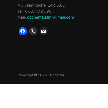
Mr. Jean-Michel LARTAUD
Tel: 07.87.77.93.90
Mail:
ccchemaudin@gmail.com
heng36
heng36
Copyright © 2026 CCchemau
ashabet
grandpashabet
grandpashabet giriş
grandpashabet