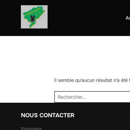
Aller
au
A
contenu
Il semble qu’aucun résultat n’a été
Recherche
pour :
NOUS CONTACTER
Président: