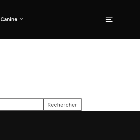
 Canine
Permuter la
Rechercher