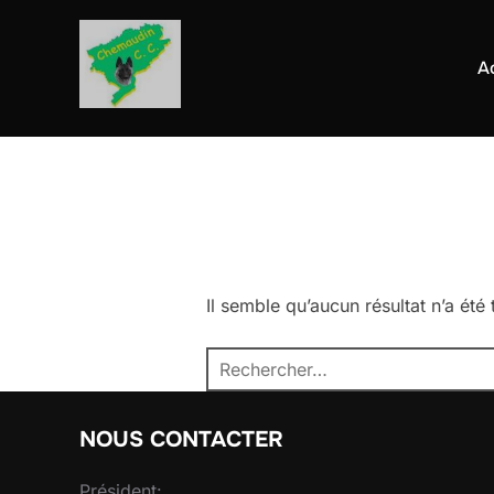
Aller
au
A
contenu
Il semble qu’aucun résultat n’a été
Recherche
pour :
NOUS CONTACTER
Président: