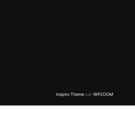
Inspiro Theme
par
WPZOOM
casibom giriş
imajbet
imajbet giriş
perabet
perabet giriş
coi