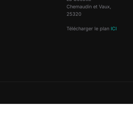
Chemaudin et Vaux,
25320
Télécharger le plan
ICI
sibom
casibom giriş
casibom
matbet
matbet giriş
casibom